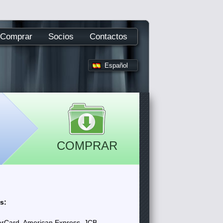
Comprar
Socios
Contactos
Español
COMPRAR
s:
erCard, American Express, JCB,