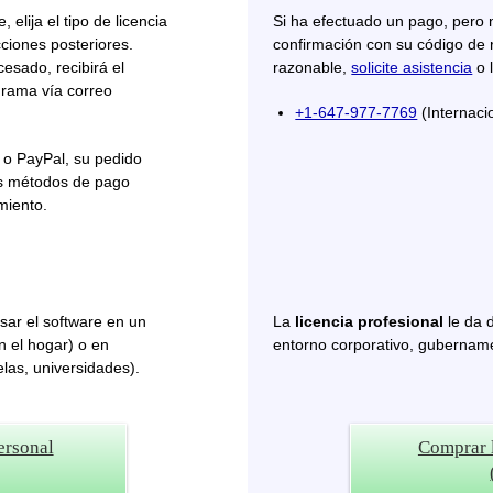
 elija el tipo de licencia
Si ha efectuado un pago, pero 
cciones posteriores.
confirmación con su código de 
esado, recibirá el
razonable,
solicite asistencia
o 
grama vía correo
+1-647-977-7769
(Internaci
 o PayPal, su pedido
os métodos de pago
miento.
sar el software en un
La
licencia profesional
le da 
n el hogar) o en
entorno corporativo, gubernamen
las, universidades).
ersonal
Comprar l